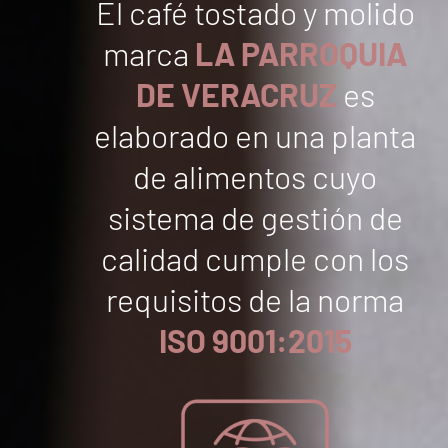
El café tostado y molido
marca
LA PARROQUIA
DE VERACRUZ
es
elaborado en una planta
de alimentos cuyo
sistema de gestión de
calidad cumple con los
requisitos de la norma
ISO 9001:2015