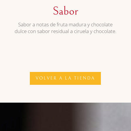
Sabor
Sabor a notas de fruta madura y chocolate
dulce con sabor residual a ciruela y chocolate.
VOLVER A LA TIENDA