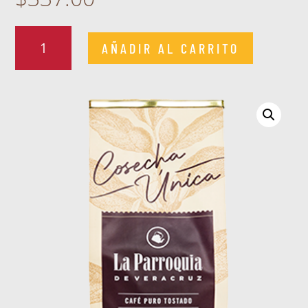
Café
AÑADIR AL CARRITO
Puro
Tostado
Molido
Cosecha
Única
750
g
cantidad