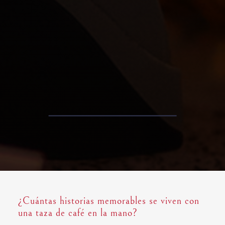
¿Cuántas historias memorables se viven con
una taza de café en la mano?